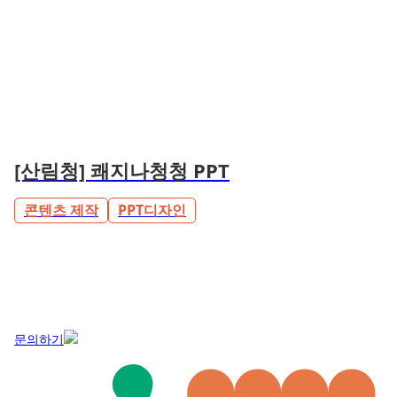
[산림청] 쾌지나청청 PPT
콘텐츠 제작
PPT디자인
문의하기