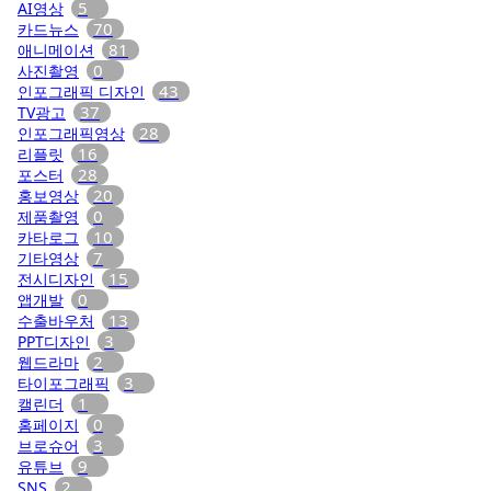
5
AI영상
70
카드뉴스
81
애니메이션
0
사진촬영
43
인포그래픽 디자인
37
TV광고
28
인포그래픽영상
16
리플릿
28
포스터
20
홍보영상
0
제품촬영
10
카타로그
7
기타영상
15
전시디자인
0
앱개발
13
수출바우처
3
PPT디자인
2
웹드라마
3
타이포그래픽
1
캘린더
0
홈페이지
3
브로슈어
9
유튜브
2
SNS