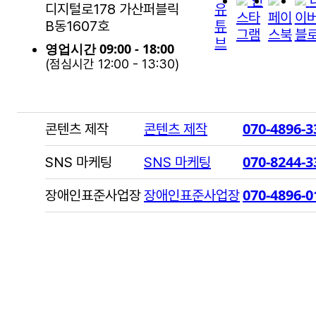
인
디지털로178 가산퍼블릭
유
스타
페이
이
B동1607호
튜
그램
스북
블
브
영업시간 09:00 - 18:00
(점심시간 12:00 - 13:30)
070-4896-3
콘텐츠 제작
콘텐츠 제작
070-8244-3
SNS 마케팅
SNS 마케팅
070-4896-0
장애인표준사업장
장애인표준사업장