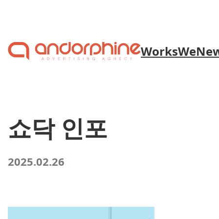
Skip to content
Works
We
Ne
쇼닥 인포
2025.02.26