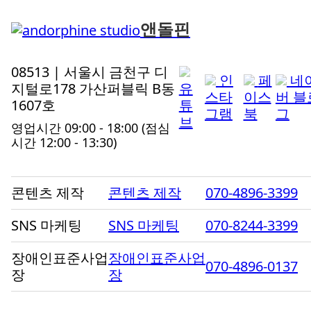
앤돌핀
08513 | 서울시 금천구 디
인
페
네
지털로178 가산퍼블릭 B동
유
스타
이스
버 블
1607호
튜
그램
북
그
브
영업시간 09:00 - 18:00
(점심
시간 12:00 - 13:30)
콘텐츠 제작
콘텐츠 제작
070-4896-3399
SNS 마케팅
SNS 마케팅
070-8244-3399
장애인표준사업
장애인표준사업
070-4896-0137
장
장