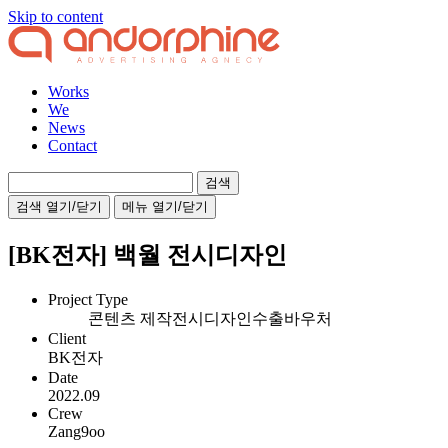
Skip to content
Works
We
News
Contact
검
색:
검색 열기/닫기
메뉴 열기/닫기
[BK전자] 백월 전시디자인
Project Type
콘텐츠 제작
전시디자인
수출바우처
Client
BK전자
Date
2022.09
Crew
Zang9oo