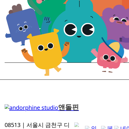
앤돌핀
08513 | 서울시 금천구 디
인
페
네