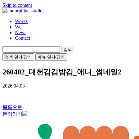
Skip to content
Works
We
News
Contact
검
색:
검색 열기/닫기
메뉴 열기/닫기
260402_대천김김밥김_애니_썸네일2
2026.04.03
목록으로
문의하기