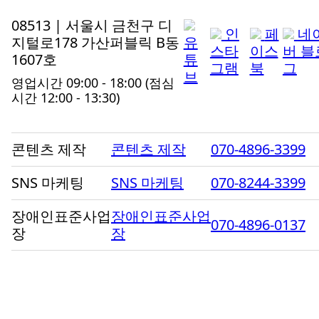
08513 | 서울시 금천구 디
인
페
네
지털로178 가산퍼블릭 B동
유
스타
이스
버 블
1607호
튜
그램
북
그
브
영업시간 09:00 - 18:00
(점심
시간 12:00 - 13:30)
콘텐츠 제작
콘텐츠 제작
070-4896-3399
SNS 마케팅
SNS 마케팅
070-8244-3399
장애인표준사업
장애인표준사업
070-4896-0137
장
장