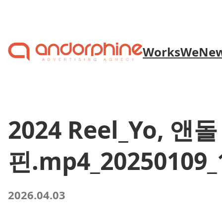
Skip to content
Works
We
Ne
2024 Reel_Yo, 앤돌
핀.mp4_20250109_
2026.04.03