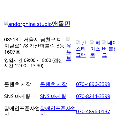
앤돌핀
08513 | 서울시 금천구 디
인
페
네
지털로178 가산퍼블릭 B동
유
스타
이스
버 블
1607호
튜
그램
북
그
브
영업시간 09:00 - 18:00
(점심
시간 12:00 - 13:30)
콘텐츠 제작
콘텐츠 제작
070-4896-3399
SNS 마케팅
SNS 마케팅
070-8244-3399
장애인표준사업
장애인표준사업
070-4896-0137
장
장