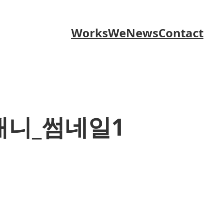
Works
We
News
Contact
_애니_썸네일1