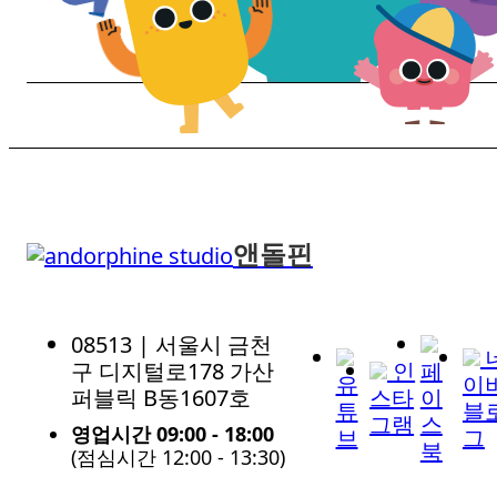
앤돌핀
08513 | 서울시 금천
구 디지털로178 가산
인
페
유
이
퍼블릭 B동1607호
스타
이
튜
블
그램
스
영업시간 09:00 - 18:00
브
그
북
(점심시간 12:00 - 13:30)