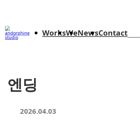
Skip to content
검
Works
We
News
Contact
색:
엔딩
2026.04.03