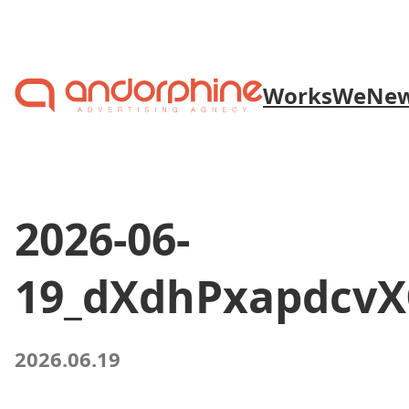
Skip to content
Works
We
Ne
2026-06-
19_dXdhPxapdcv
2026.06.19