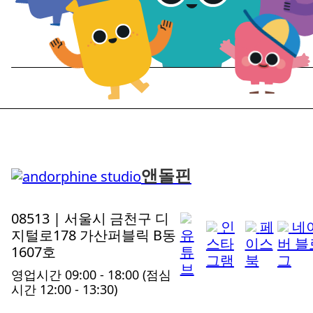
앤돌핀
08513 | 서울시 금천구 디
인
페
네
지털로178 가산퍼블릭 B동
유
스타
이스
버 블
1607호
튜
그램
북
그
브
영업시간 09:00 - 18:00
(점심
시간 12:00 - 13:30)