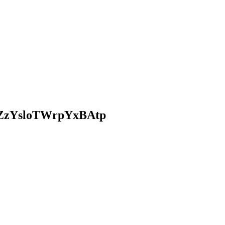
ZzYsloTWrpYxBAtp