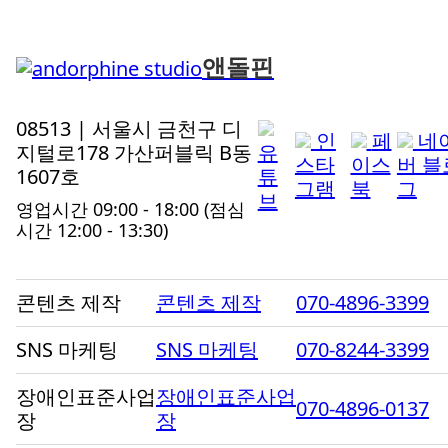
앤돌핀
08513 | 서울시 금천구 디
인
페
네
지털로178 가산퍼블릭 B동
유
스타
이스
버 블
1607호
튜
그램
북
그
브
영업시간 09:00 - 18:00
(점심
시간 12:00 - 13:30)
콘텐츠 제작
콘텐츠 제작
070-4896-3399
SNS 마케팅
SNS 마케팅
070-8244-3399
장애인표준사업
장애인표준사업
070-4896-0137
장
장