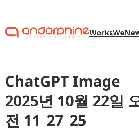
Skip to content
Works
We
Ne
ChatGPT Image
2025년 10월 22일 
전 11_27_25