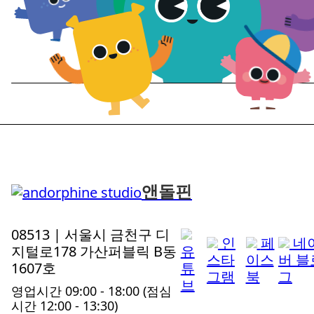
앤돌핀
08513 | 서울시 금천구 디
인
페
네
지털로178 가산퍼블릭 B동
유
스타
이스
버 블
1607호
튜
그램
북
그
브
영업시간 09:00 - 18:00
(점심
시간 12:00 - 13:30)