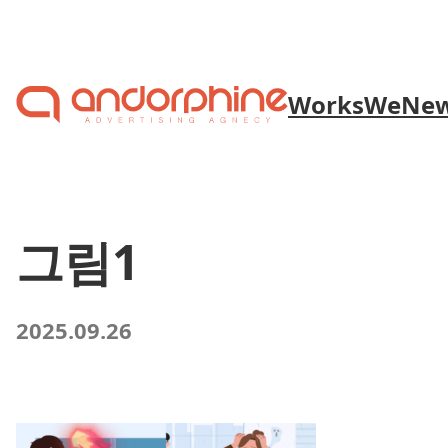
Skip to content
Works
We
Ne
그림1
2025.09.26