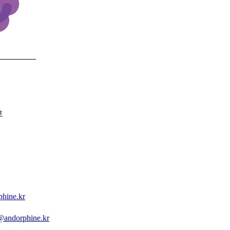
호
hine.kr
andorphine.kr