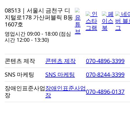
08513 | 서울시 금천구 디
인
페
네
지털로178 가산퍼블릭 B동
유
스타
이스
버 블
1607호
튜
그램
북
그
브
영업시간 09:00 - 18:00
(점심
시간 12:00 - 13:30)
콘텐츠 제작
콘텐츠 제작
070-4896-3399
SNS 마케팅
SNS 마케팅
070-8244-3399
장애인표준사업
장애인표준사업
070-4896-0137
장
장