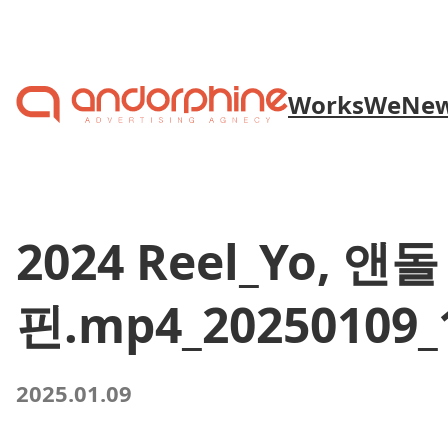
Skip to content
Works
We
Ne
2024 Reel_Yo, 앤돌
핀.mp4_20250109_
2025.01.09